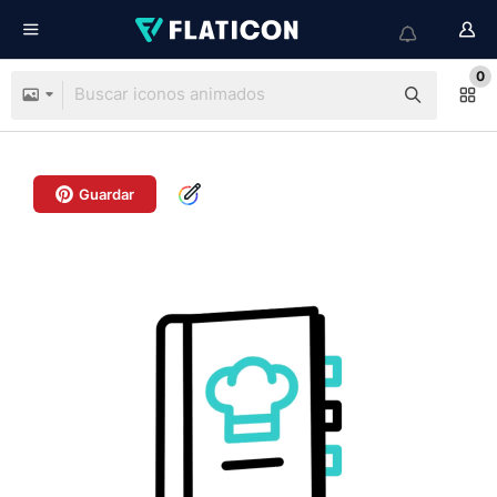
0
Guardar