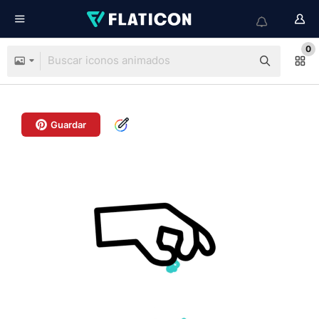
0
Guardar