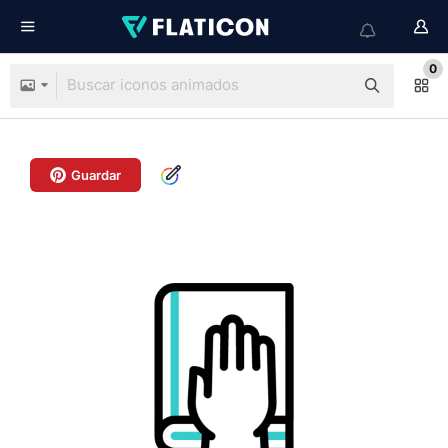
0
Guardar