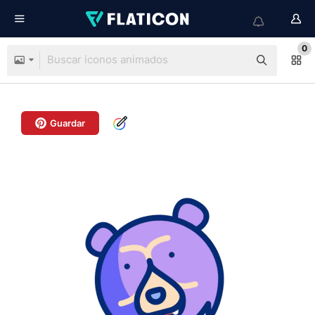
0
Guardar