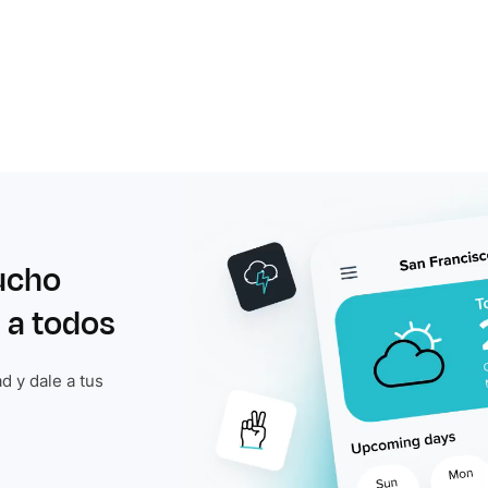
ucho
 a todos
d y dale a tus