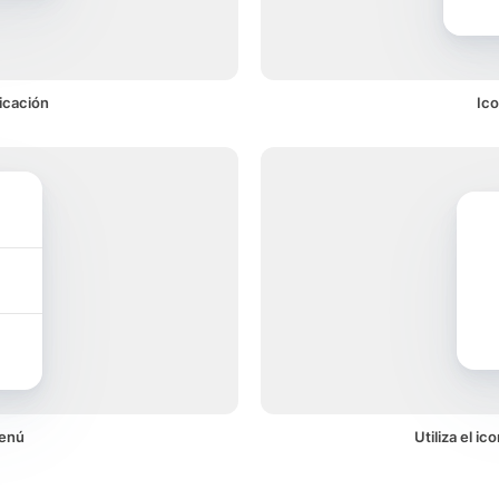
icación
Ic
menú
Utiliza el i