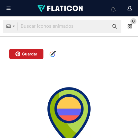
0
Guardar