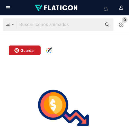
0
Guardar