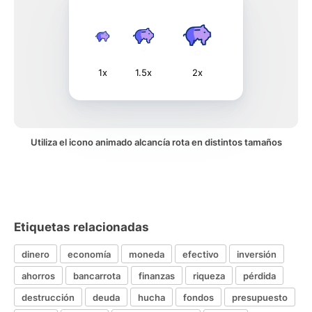
1x
1.5x
2x
Utiliza el icono animado alcancía rota en distintos tamaños
Etiquetas relacionadas
dinero
economía
moneda
efectivo
inversión
ahorros
bancarrota
finanzas
riqueza
pérdida
destrucción
deuda
hucha
fondos
presupuesto