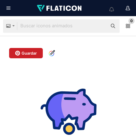
0
Guardar