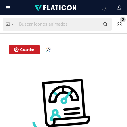
0
Guardar