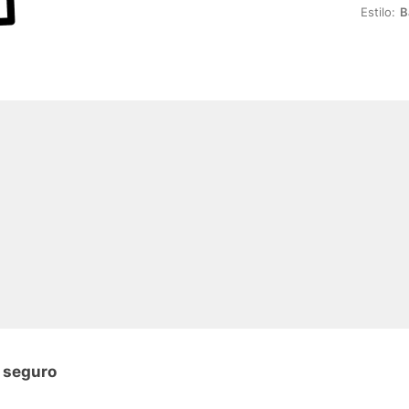
Estilo:
B
n seguro