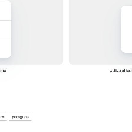
menú
Utiliza el i
ro
paraguas