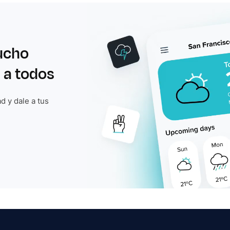
ucho
 a todos
d y dale a tus