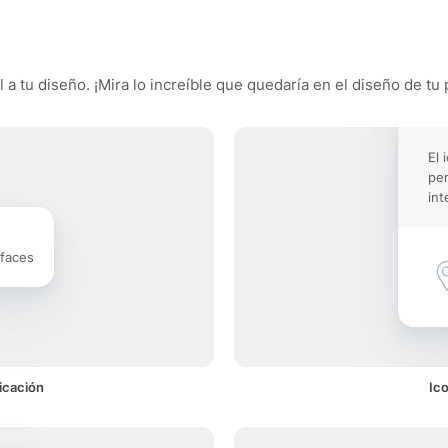
a tu diseño. ¡Mira lo increíble que quedaría en el diseño de tu 
El 
pe
int
rfaces
icación
Ic