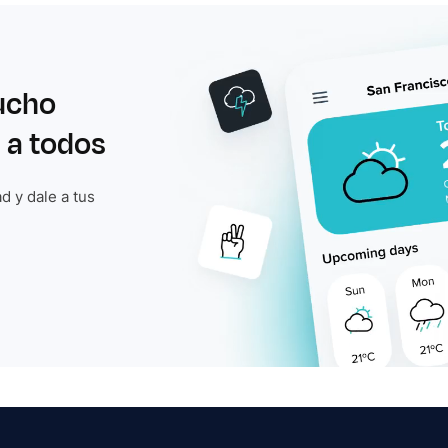
ucho
 a todos
d y dale a tus