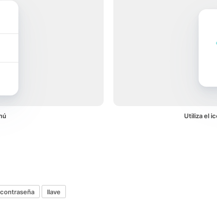
nú
Utiliza el 
contraseña
llave