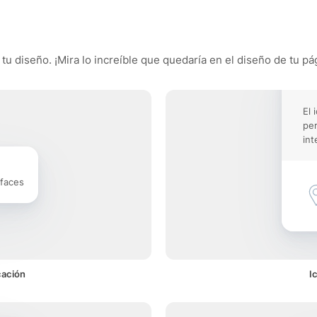
 tu diseño. ¡Mira lo increíble que quedaría en el diseño de tu pá
El 
pe
int
rfaces
cación
I