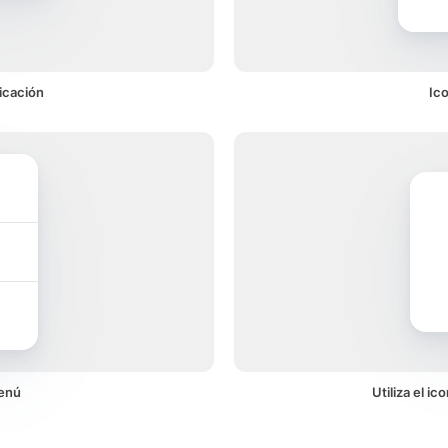
icación
Ic
menú
Utiliza el i