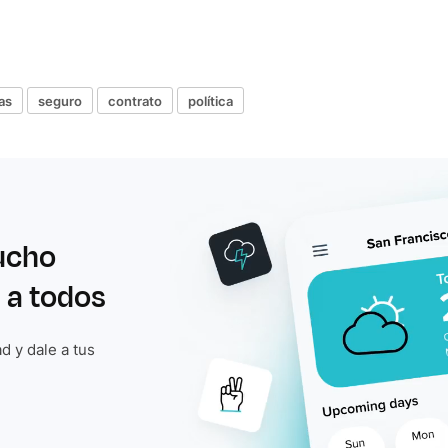
as
seguro
contrato
política
ucho
 a todos
d y dale a tus