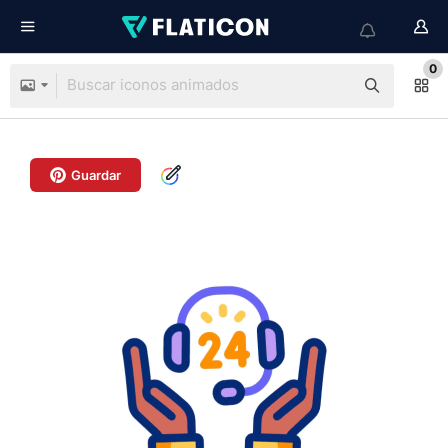
0
Guardar