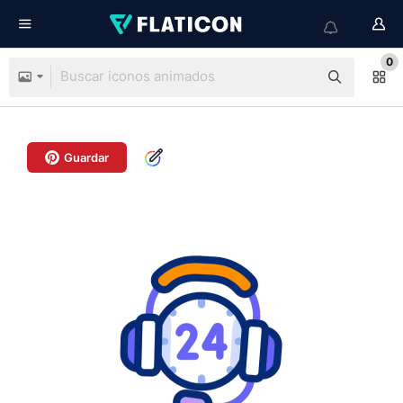
0
Guardar