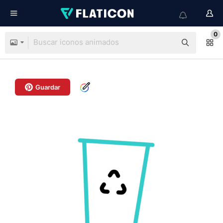
0
Guardar