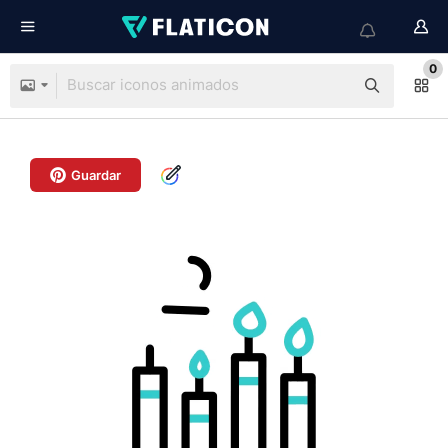
0
Guardar