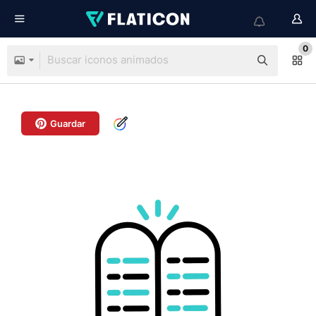
0
Guardar