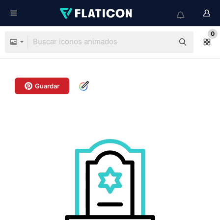
0
Guardar