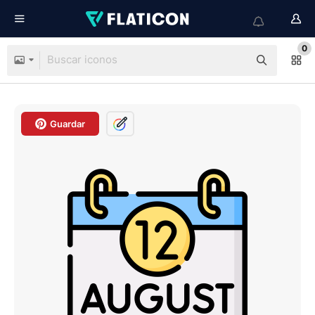
0
Guardar