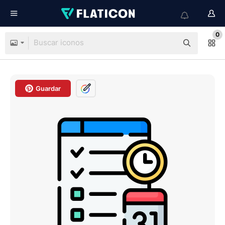
0
Guardar