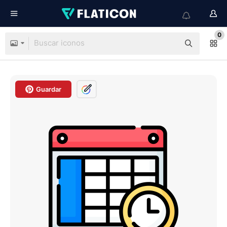
0
Guardar