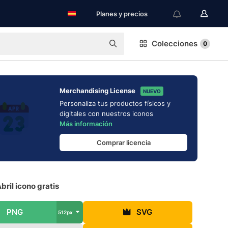
Planes y precios
Colecciones
0
Merchandising License
NUEVO
Personaliza tus productos físicos y
digitales con nuestros iconos
Más información
Comprar licencia
bril icono gratis
PNG
SVG
512px