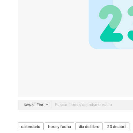
Kawaii Flat
calendario
hora y fecha
dia del libro
23 de abril