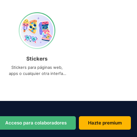
Stickers
Stickers para páginas web,
apps o cualquier otra interfaz
que necesites
Acceso para colaboradores
Hazte premium