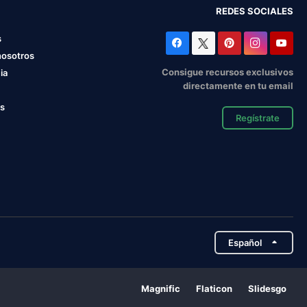
REDES SOCIALES
s
nosotros
Consigue recursos exclusivos
ia
directamente en tu email
os
Regístrate
Español
Magnific
Flaticon
Slidesgo