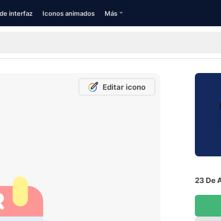
de interfaz
Iconos animados
Más
Editar icono
23 De A