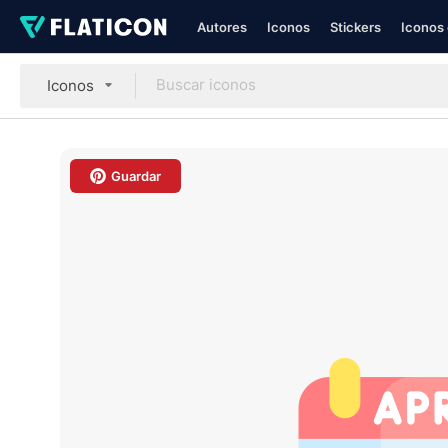
Autores
Iconos
Stickers
Iconos 
Iconos
Guardar