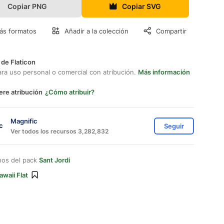
Copiar PNG
Copiar SVG
ás formatos
Añadir a la colección
Compartir
 de Flaticon
ara uso personal o comercial con atribución.
Más información
ere atribución
¿Cómo atribuir?
Magnific
Seguir
Ver todos los recursos 3,282,832
nos del pack
Sant Jordi
awaii Flat