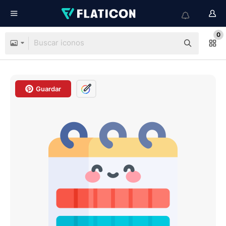
0
Guardar