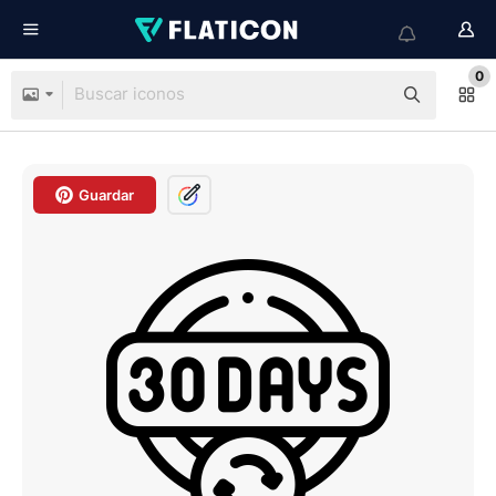
0
Guardar