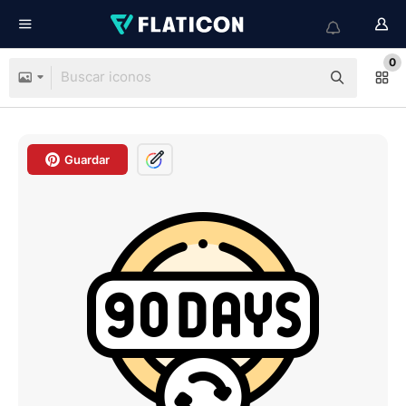
0
Guardar