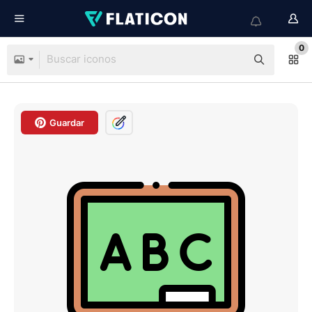
0
Guardar