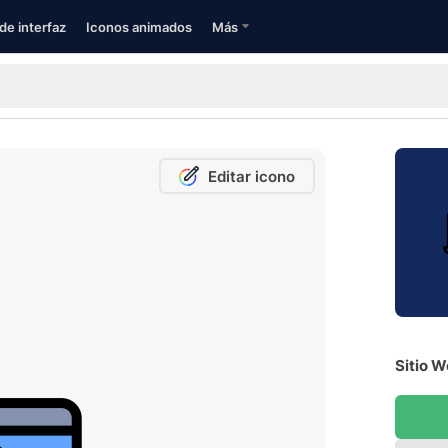
de interfaz
Iconos animados
Más
Editar icono
Sitio W