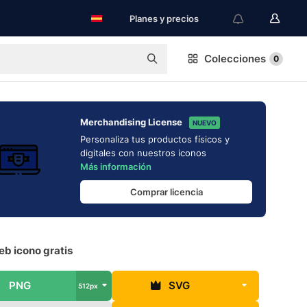
Planes y precios
Colecciones
0
Merchandising License
NUEVO
Personaliza tus productos físicos y
digitales con nuestros iconos
Más información
Comprar licencia
eb icono gratis
PNG
SVG
512px