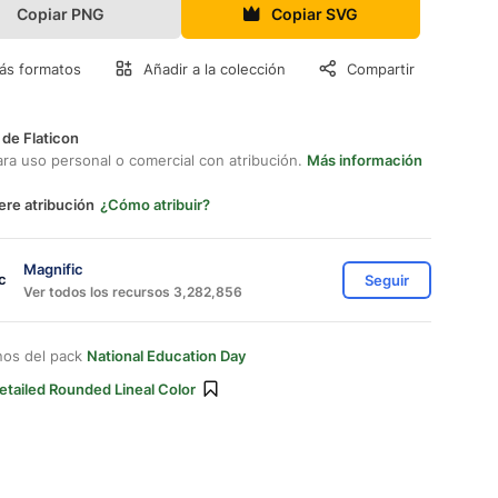
Copiar PNG
Copiar SVG
ás formatos
Añadir a la colección
Compartir
 de Flaticon
ara uso personal o comercial con atribución.
Más información
ere atribución
¿Cómo atribuir?
Magnific
Seguir
Ver todos los recursos 3,282,856
nos del pack
National Education Day
etailed Rounded Lineal Color