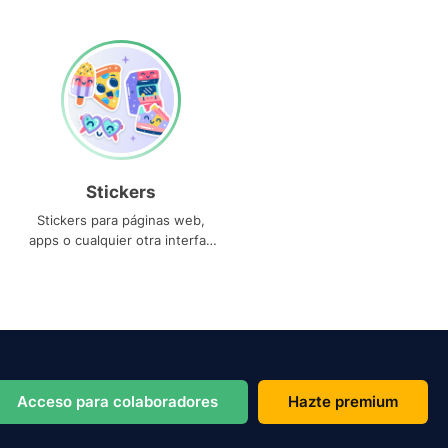
Stickers
Stickers para páginas web,
apps o cualquier otra interfaz
que necesites
Acceso para colaboradores
Hazte premium