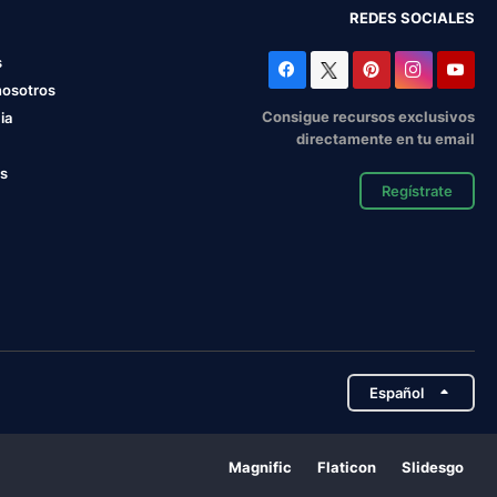
REDES SOCIALES
s
nosotros
Consigue recursos exclusivos
ia
directamente en tu email
os
Regístrate
Español
Magnific
Flaticon
Slidesgo