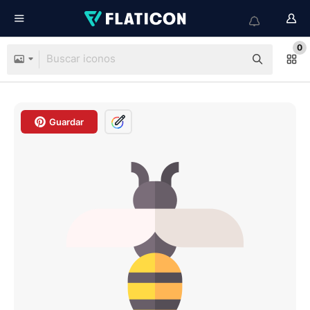
0
Guardar