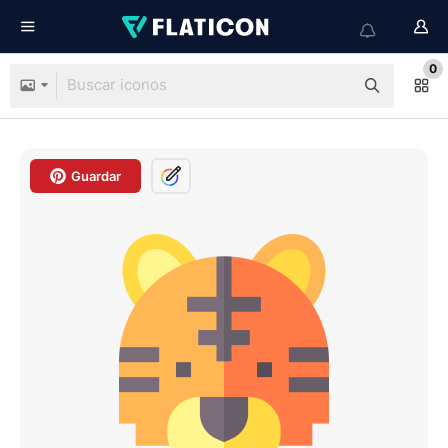
0
Guardar