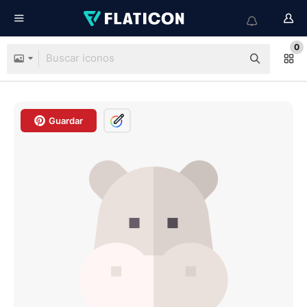
0
Guardar