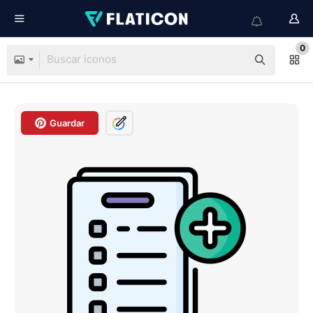
0
Guardar