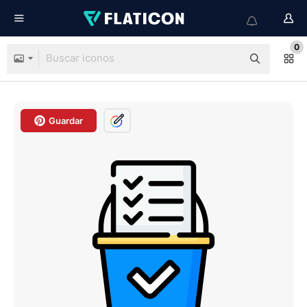
0
Guardar