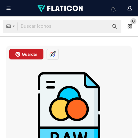
0
Guardar