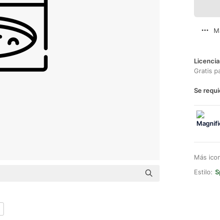
M
Licencia
Gratis p
Se requi
Más ico
Estilo:
S