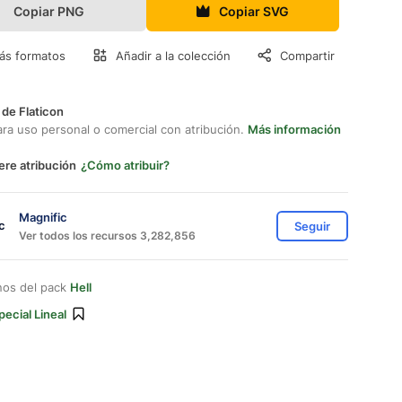
Copiar PNG
Copiar SVG
ás formatos
Añadir a la colección
Compartir
 de Flaticon
ara uso personal o comercial con atribución.
Más información
ere atribución
¿Cómo atribuir?
Magnific
Seguir
Ver todos los recursos 3,282,856
nos del pack
Hell
pecial Lineal