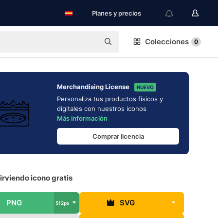
Planes y precios
Colecciones
0
Merchandising License
NUEVO
Personaliza tus productos físicos y
digitales con nuestros iconos
Más información
Comprar licencia
rviendo icono gratis
PNG
SVG
512px