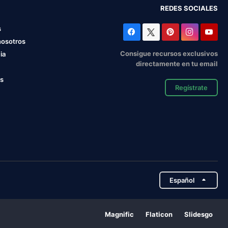
REDES SOCIALES
s
nosotros
Consigue recursos exclusivos
ia
directamente en tu email
os
Regístrate
Español
Magnific
Flaticon
Slidesgo