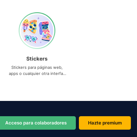
Stickers
Stickers para páginas web,
apps o cualquier otra interfaz
que necesites
Acceso para colaboradores
Hazte premium