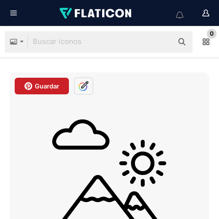
0
Guardar