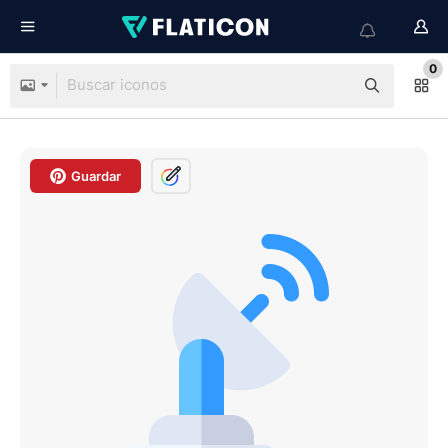
0
Guardar