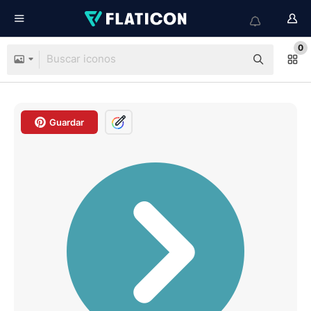
0
Guardar