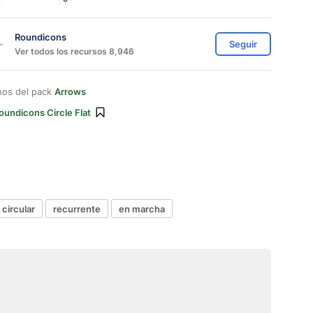
Roundicons
Seguir
Ver todos los recursos 8,946
nos del pack
Arrows
oundicons Circle Flat
 circular
recurrente
en marcha