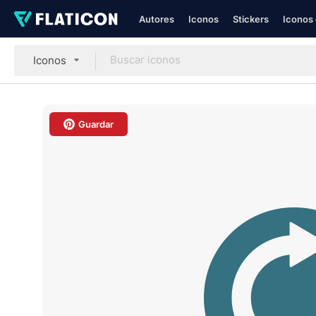
Autores
Iconos
Stickers
Iconos 
Iconos
Guardar