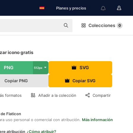
Planes y precios
Colecciones
0
zar icono gratis
PNG
SVG
512px
Copiar PNG
Copiar SVG
ás formatos
Añadir a la colección
Compartir
 de Flaticon
ara uso personal o comercial con atribución.
Más información
ere atribución
¿Cómo atribuir?