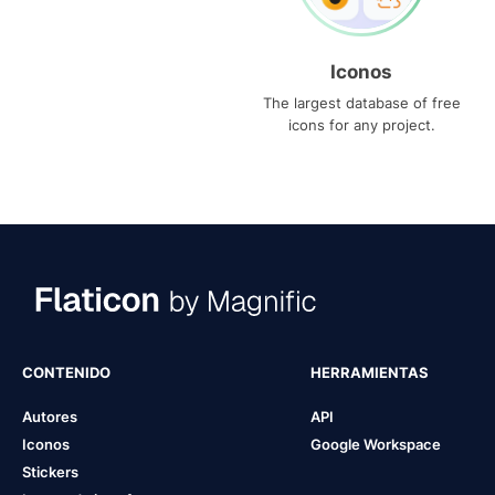
Iconos
The largest database of free
icons for any project.
CONTENIDO
HERRAMIENTAS
Autores
API
Iconos
Google Workspace
Stickers