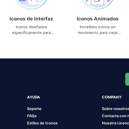
Iconos de interfaz
Iconos Animados
Iconos diseñados
Increíbles iconos en
específicamente para
movimiento para crear
interfaces
proyectos dinámicos
AYUDA
COMPANY
Soporte
Sobre nosotro
FAQs
Contacta con 
Estilos de Iconos
Nuestra Licenc