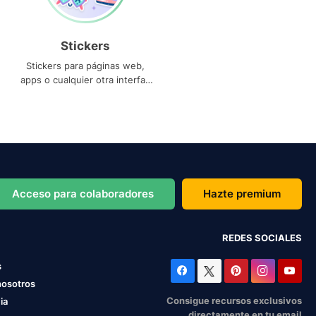
Stickers
Stickers para páginas web,
apps o cualquier otra interfaz
que necesites
Acceso para colaboradores
Hazte premium
REDES SOCIALES
s
nosotros
Consigue recursos exclusivos
ia
directamente en tu email