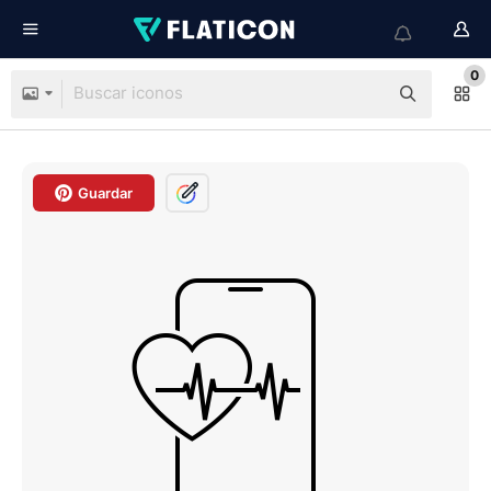
0
Guardar