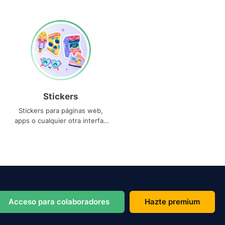
Stickers
Stickers para páginas web,
apps o cualquier otra interfaz
que necesites
Acceso para colaboradores
Hazte premium