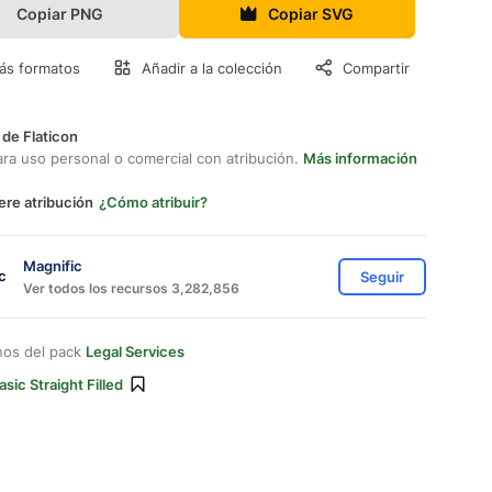
Copiar PNG
Copiar SVG
ás formatos
Añadir a la colección
Compartir
 de Flaticon
ara uso personal o comercial con atribución.
Más información
ere atribución
¿Cómo atribuir?
Magnific
Seguir
Ver todos los recursos 3,282,856
nos del pack
Legal Services
asic Straight Filled