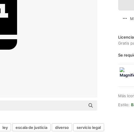
M
Licencia
Gratis p
Se requi
Más ico
Estilo:
B
ley
escala de justicia
diverso
servicio legal