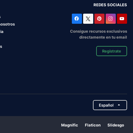
REDES SOCIALES
s
nosotros
Consigue recursos exclusivos
ia
directamente en tu email
os
Regístrate
Español
Magnific
Flaticon
Slidesgo