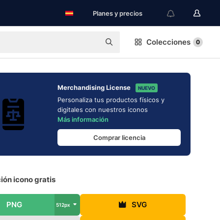
Planes y precios
Colecciones
0
Merchandising License
NUEVO
Personaliza tus productos físicos y
digitales con nuestros iconos
Más información
Comprar licencia
ión icono gratis
PNG
SVG
512px