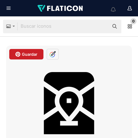
0
Guardar