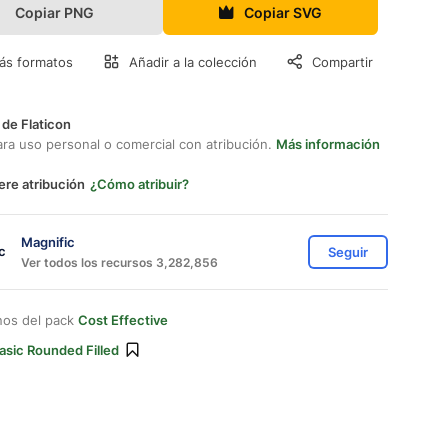
Copiar PNG
Copiar SVG
ás formatos
Añadir a la colección
Compartir
 de Flaticon
ara uso personal o comercial con atribución.
Más información
ere atribución
¿Cómo atribuir?
Magnific
Seguir
Ver todos los recursos 3,282,856
nos del pack
Cost Effective
asic Rounded Filled