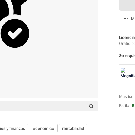
M
Licencia
Gratis p
Se requi
Más ico
Estilo:
B
os y finanzas
económico
rentabilidad