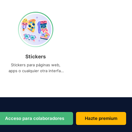
Stickers
Stickers para páginas web,
apps o cualquier otra interfaz
que necesites
Acceso para colaboradores
Hazte premium