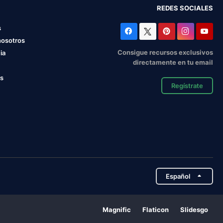
REDES SOCIALES
s
nosotros
Consigue recursos exclusivos
ia
directamente en tu email
os
Regístrate
Español
Magnific
Flaticon
Slidesgo