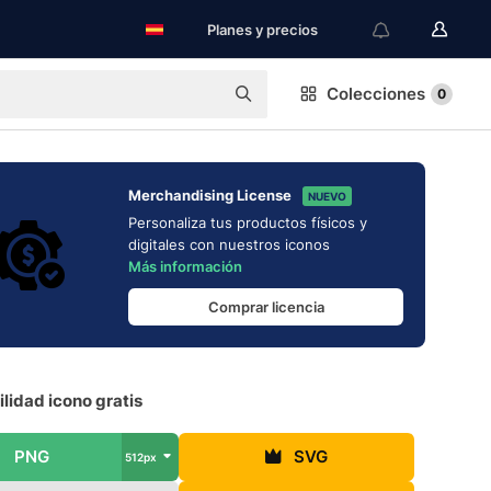
Planes y precios
Colecciones
0
Merchandising License
NUEVO
Personaliza tus productos físicos y
digitales con nuestros iconos
Más información
Comprar licencia
lidad icono gratis
PNG
SVG
512px