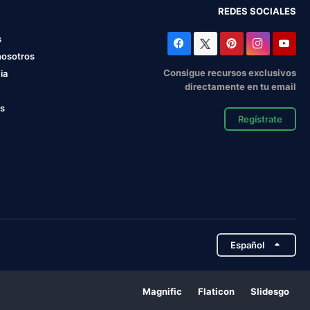
REDES SOCIALES
s
nosotros
Consigue recursos exclusivos
ia
directamente en tu email
os
Regístrate
Español
Magnific
Flaticon
Slidesgo