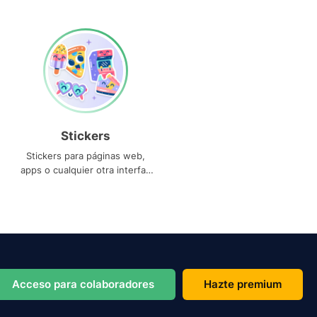
Stickers
Stickers para páginas web,
apps o cualquier otra interfaz
que necesites
Acceso para colaboradores
Hazte premium