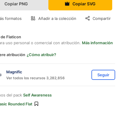
Copiar PNG
Copiar SVG
ás formatos
Añadir a la colección
Compartir
 de Flaticon
ara uso personal o comercial con atribución.
Más información
ere atribución
¿Cómo atribuir?
Magnific
Seguir
Ver todos los recursos 3,282,856
nos del pack
Self Awareness
asic Rounded Flat