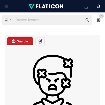
0
Guardar