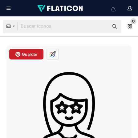
0
Guardar