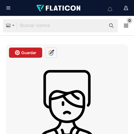
0
Guardar