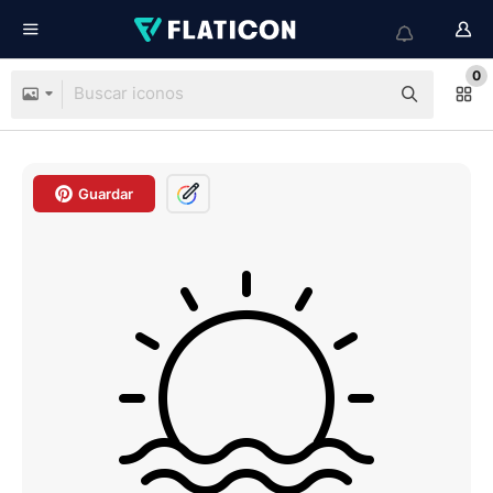
0
Guardar