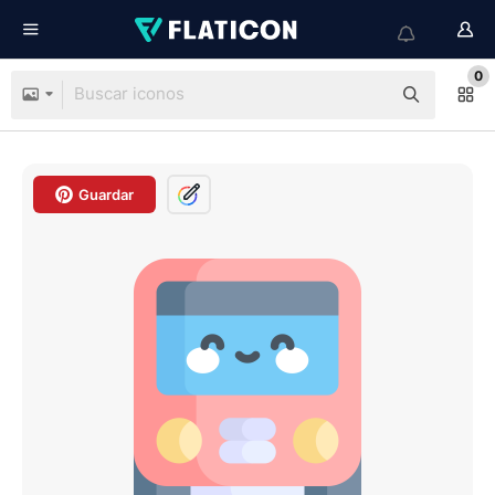
0
Guardar