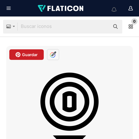
0
Guardar