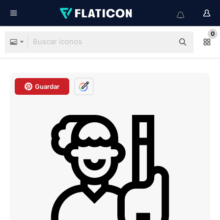
0
Guardar